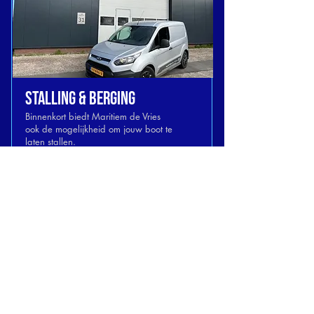
STALLING & BERGING
Binnenkort biedt Maritiem de Vries
ook de mogelijkheid om jouw boot te
laten stallen.
Coming soon!