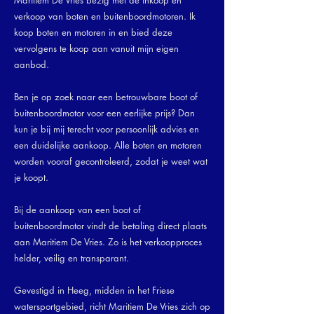
Maritiem De Vries bezig met de inkoop en
verkoop van boten en buitenboordmotoren. Ik
koop boten en motoren in en bied deze
vervolgens te koop aan vanuit mijn eigen
aanbod.
Ben je op zoek naar een betrouwbare boot of
buitenboordmotor voor een eerlijke prijs? Dan
kun je bij mij terecht voor persoonlijk advies en
een duidelijke aankoop. Alle boten en motoren
worden vooraf gecontroleerd, zodat je weet wat
je koopt.
Bij de aankoop van een boot of
buitenboordmotor vindt de betaling direct plaats
aan Maritiem De Vries. Zo is het verkoopproces
helder, veilig en transparant.
Gevestigd in Heeg, midden in het Friese
watersportgebied, richt Maritiem De Vries zich op